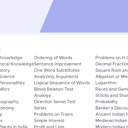
s
 Knowledge
Ordering of Words
Problems on H.
neral Knowledge
Sentence Improvement
Decimal Fractio
story
One Word Substitutes
Square Root an
Science
Analyzing Arguments
Alligation or Mi
ersonalities
Logical Sequence of Words
Logarithm
litics
Blood Relation Test
Races and Gam
Analogy
Stocks and Sha
eography
Direction Sense Test
Probability
Economy
Series
Banker's Discou
y
Problems on Trains
Ancient Indian 
ns
Simple Interest
Medieval Indian
laces in India
Profit and Loss
Modern Indian H