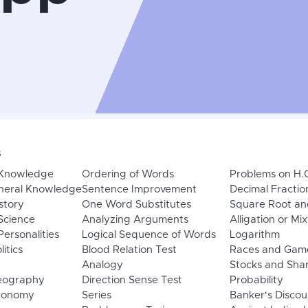
s
 Knowledge
Ordering of Words
Problems on H.
neral Knowledge
Sentence Improvement
Decimal Fractio
story
One Word Substitutes
Square Root an
Science
Analyzing Arguments
Alligation or Mi
ersonalities
Logical Sequence of Words
Logarithm
litics
Blood Relation Test
Races and Gam
Analogy
Stocks and Sha
eography
Direction Sense Test
Probability
Economy
Series
Banker's Discou