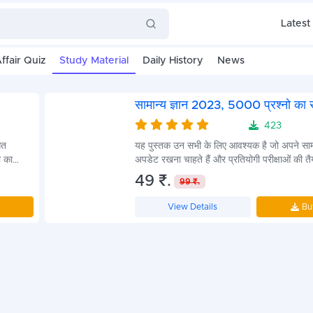
Latest
ffair Quiz
Study Material
Daily History
News
सामान्य ज्ञान 2023, 5000 प्रश्नो का
423
4.7
गत
यह पुस्तक उन सभी के लिए आवश्यक है जो अपने सामान
ी का
अपडेट रखना चाहते हैं और प्रतियोगी परीक्षाओं की तैय
इसमें 5000 carefully curated प्रश्न शामिल हैं
49 ₹.
99 ₹.
इतिहास, भूगोल, राजनीति, विज्ञान, खेल, और संस्कृत
विशेष ध्यान से चुना गया है ताकि यह आपकी जानकारी 
View Details
Bu
सके और नई जानकारी प्रदान कर सके।