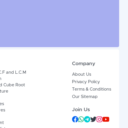
Company
C.F and L.C.M
About Us
n
Privacy Policy
d Cube Root
Terms & Conditions
xture
Our Sitemap
es
Join Us
res
nt