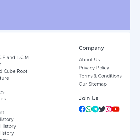
Company
C.F and L.C.M
About Us
n
Privacy Policy
d Cube Root
Terms & Conditions
xture
Our Sitemap
es
Join Us
res
nt
History
 History
istory