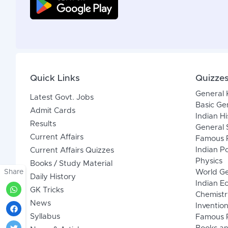
Quick Links
Quizze
General
Latest Govt. Jobs
Basic Ge
Admit Cards
Indian Hi
Results
General 
Current Affairs
Famous P
Indian Po
Current Affairs Quizzes
Physics
Books / Study Material
Share
World G
Daily History
Indian 
GK Tricks
Chemistr
News
Inventio
Syllabus
Famous P