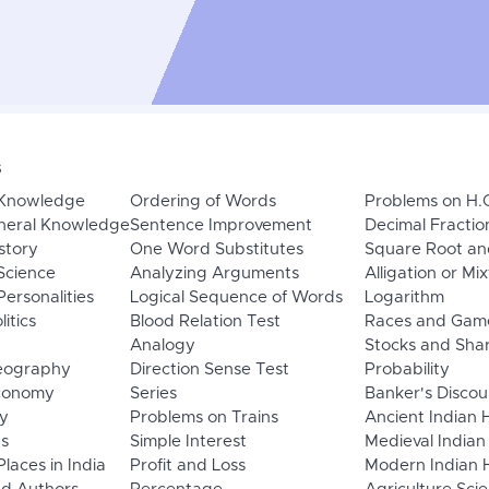
s
 Knowledge
Ordering of Words
Problems on H.
neral Knowledge
Sentence Improvement
Decimal Fractio
story
One Word Substitutes
Square Root an
Science
Analyzing Arguments
Alligation or Mi
ersonalities
Logical Sequence of Words
Logarithm
litics
Blood Relation Test
Races and Gam
Analogy
Stocks and Sha
eography
Direction Sense Test
Probability
Economy
Series
Banker's Discou
y
Problems on Trains
Ancient Indian 
ns
Simple Interest
Medieval Indian
laces in India
Profit and Loss
Modern Indian H