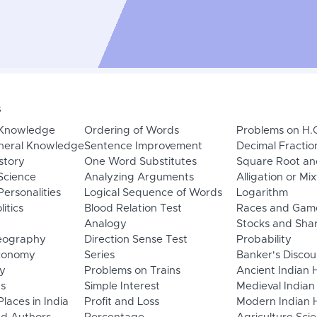
s
 Knowledge
Ordering of Words
Problems on H.
neral Knowledge
Sentence Improvement
Decimal Fractio
story
One Word Substitutes
Square Root an
Science
Analyzing Arguments
Alligation or Mi
ersonalities
Logical Sequence of Words
Logarithm
litics
Blood Relation Test
Races and Gam
Analogy
Stocks and Sha
eography
Direction Sense Test
Probability
Economy
Series
Banker's Discou
y
Problems on Trains
Ancient Indian 
ns
Simple Interest
Medieval Indian
laces in India
Profit and Loss
Modern Indian H