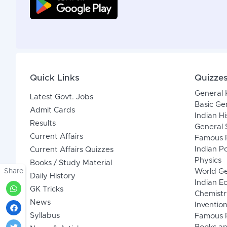
Quick Links
Quizze
General
Latest Govt. Jobs
Basic Ge
Admit Cards
Indian Hi
Results
General 
Current Affairs
Famous P
Indian Po
Current Affairs Quizzes
Physics
Books / Study Material
Share
World G
Daily History
Indian 
GK Tricks
Chemistr
News
Inventio
Syllabus
Famous P