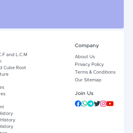
Company
C.F and L.C.M
About Us
n
Privacy Policy
d Cube Root
Terms & Conditions
xture
Our Sitemap
es
Join Us
res
nt
History
 History
istory