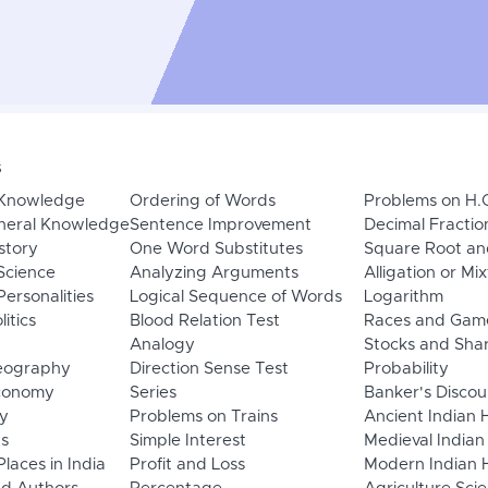
s
 Knowledge
Ordering of Words
Problems on H.
neral Knowledge
Sentence Improvement
Decimal Fractio
story
One Word Substitutes
Square Root an
Science
Analyzing Arguments
Alligation or Mi
ersonalities
Logical Sequence of Words
Logarithm
litics
Blood Relation Test
Races and Gam
Analogy
Stocks and Sha
eography
Direction Sense Test
Probability
Economy
Series
Banker's Discou
y
Problems on Trains
Ancient Indian 
ns
Simple Interest
Medieval Indian
laces in India
Profit and Loss
Modern Indian H