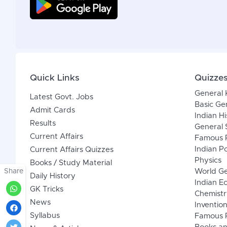
Quick Links
Quizze
General
Latest Govt. Jobs
Basic Ge
Admit Cards
Indian Hi
Results
General 
Current Affairs
Famous P
Indian Po
Current Affairs Quizzes
Physics
Books / Study Material
Share
World G
Daily History
Indian 
GK Tricks
Chemistr
News
Inventio
Syllabus
Famous P