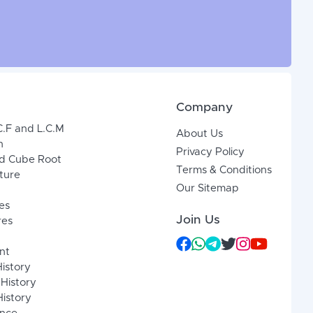
Company
C.F and L.C.M
About Us
n
Privacy Policy
d Cube Root
Terms & Conditions
xture
Our Sitemap
es
Join Us
res
nt
History
 History
istory