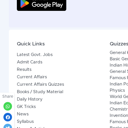
Quick Links
Quizze
General
Latest Govt. Jobs
Basic Ge
Admit Cards
Indian Hi
Results
General 
Current Affairs
Famous P
Indian Po
Current Affairs Quizzes
Physics
Books / Study Material
Share
World G
Daily History
Indian 
GK Tricks
Chemistr
News
Inventio
Syllabus
Famous P