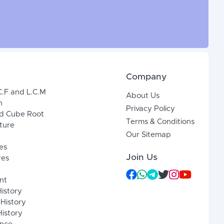
Company
C.F and L.C.M
About Us
n
Privacy Policy
d Cube Root
Terms & Conditions
xture
Our Sitemap
es
Join Us
res
nt
History
 History
istory