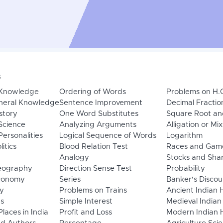
s
 Knowledge
Ordering of Words
Problems on H.
neral Knowledge
Sentence Improvement
Decimal Fractio
story
One Word Substitutes
Square Root an
Science
Analyzing Arguments
Alligation or Mi
ersonalities
Logical Sequence of Words
Logarithm
litics
Blood Relation Test
Races and Gam
Analogy
Stocks and Sha
eography
Direction Sense Test
Probability
Economy
Series
Banker's Discou
y
Problems on Trains
Ancient Indian 
ns
Simple Interest
Medieval Indian
laces in India
Profit and Loss
Modern Indian H