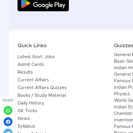
Quick Links
Quizze
General
Latest Govt. Jobs
Basic Ge
Admit Cards
Indian Hi
Results
General 
Current Affairs
Famous P
Indian Po
Current Affairs Quizzes
Physics
Books / Study Material
Share
World G
Daily History
Indian 
GK Tricks
Chemistr
News
Inventio
Syllabus
Famous P