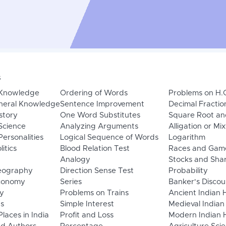
s
 Knowledge
Ordering of Words
Problems on H.
neral Knowledge
Sentence Improvement
Decimal Fractio
story
One Word Substitutes
Square Root an
Science
Analyzing Arguments
Alligation or Mi
ersonalities
Logical Sequence of Words
Logarithm
litics
Blood Relation Test
Races and Gam
Analogy
Stocks and Sha
eography
Direction Sense Test
Probability
Economy
Series
Banker's Discou
y
Problems on Trains
Ancient Indian 
ns
Simple Interest
Medieval Indian
laces in India
Profit and Loss
Modern Indian H