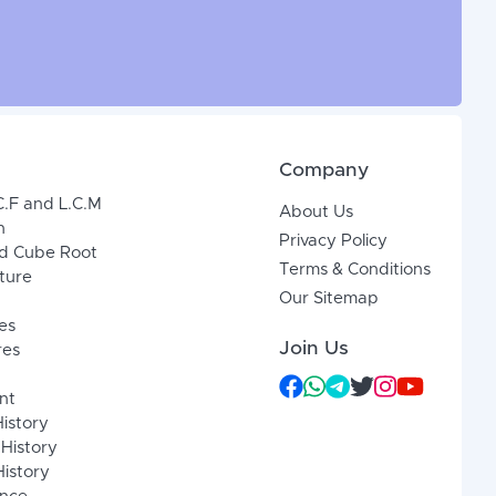
Company
C.F and L.C.M
About Us
n
Privacy Policy
d Cube Root
Terms & Conditions
xture
Our Sitemap
es
Join Us
res
nt
History
 History
istory