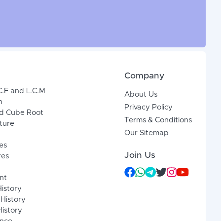
Company
C.F and L.C.M
About Us
n
Privacy Policy
d Cube Root
Terms & Conditions
xture
Our Sitemap
es
Join Us
res
nt
History
 History
istory