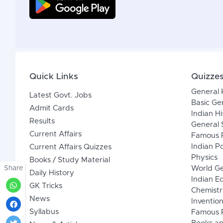
Quick Links
Quizze
General
Latest Govt. Jobs
Basic Ge
Admit Cards
Indian Hi
Results
General 
Current Affairs
Famous P
Indian Po
Current Affairs Quizzes
Physics
Books / Study Material
Share
World G
Daily History
Indian 
GK Tricks
Chemistr
News
Inventio
Syllabus
Famous P