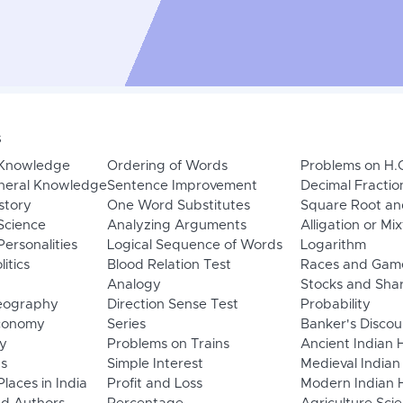
s
 Knowledge
Ordering of Words
Problems on H.
neral Knowledge
Sentence Improvement
Decimal Fractio
story
One Word Substitutes
Square Root an
Science
Analyzing Arguments
Alligation or Mi
ersonalities
Logical Sequence of Words
Logarithm
litics
Blood Relation Test
Races and Gam
Analogy
Stocks and Sha
eography
Direction Sense Test
Probability
Economy
Series
Banker's Discou
y
Problems on Trains
Ancient Indian 
ns
Simple Interest
Medieval Indian
laces in India
Profit and Loss
Modern Indian H