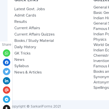
Quick Links
Quizze
General
Latest Govt. Jobs
Basic Ge
Admit Cards
Indian Hi
Results
General 
Current Affairs
Famous P
Indian Po
Current Affairs Quizzes
Physics
Books / Study Material
Share
World G
Daily History
Indian 
GK Tricks
Chemistr
News
Inventio
Syllabus
Famous P
Books an
News & Articles
Synony
Antonym
Spellings
Copyright © SarkariForms 2021