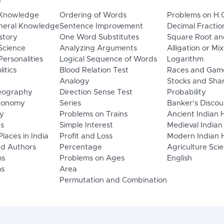
s
 Knowledge
Ordering of Words
Problems on H.
neral Knowledge
Sentence Improvement
Decimal Fractio
story
One Word Substitutes
Square Root an
Science
Analyzing Arguments
Alligation or Mi
ersonalities
Logical Sequence of Words
Logarithm
litics
Blood Relation Test
Races and Gam
Analogy
Stocks and Sha
eography
Direction Sense Test
Probability
Economy
Series
Banker's Discou
y
Problems on Trains
Ancient Indian 
ns
Simple Interest
Medieval Indian
laces in India
Profit and Loss
Modern Indian H
d Authors
Percentage
Agriculture Sci
ms
Problems on Ages
English
s
Area
Permutation and Combination