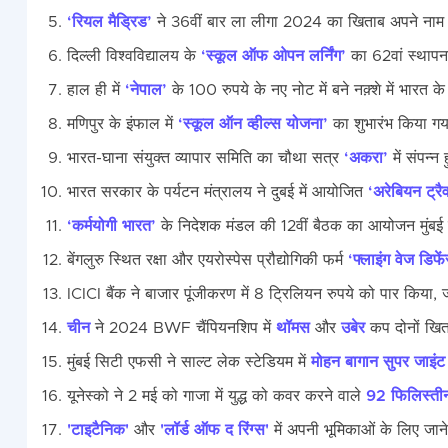
‘रियल मैड्रिड’
ने 36वीं बार ला लीगा 2024 का खिताब अपने नाम
दिल्ली विश्वविद्यालय के
‘स्कूल ऑफ ओपन लर्निंग’
का 62वां स्थापन
हाल ही में
‘नेपाल’
के 100 रुपये के नए नोट में बने नक़्शे में भारत क
मणिपुर के इंफाल में
‘स्कूल ऑन व्हील्स योजना’
का शुभारंभ किया ग
भारत-घाना संयुक्त व्यापार समिति का चौथा सत्र
‘अकरा’
में संपन्
भारत सरकार के पर्यटन मंत्रालय ने दुबई में आयोजित
‘अरेबियन ट्र
‘कर्मयोगी भारत’
के निदेशक मंडल की 12वीं बैठक का आयोजन मुंबई म
बेंगलुरु स्थित रक्षा और एयरोस्पेस प्रौद्योगिकी फर्म
‘फ्लाइंग वेज डिफे
ICICI बैंक ने बाजार पूंजीकरण में 8 ट्रिलियन रुपये को पार किया, 
चीन
ने 2024 BWF चैंपियनशिप में
थॉमस
और
उबेर
कप दोनों खित
मुंबई सिटी एफसी ने साल्ट लेक स्टेडियम में
मोहन बागान सुपर जाइंट
यूनेस्को ने 2 मई को गाजा में युद्ध को कवर करने वाले
92 फिलिस्ती
'टाइटैनिक'
और
'लॉर्ड ऑफ द रिंग्स'
में अपनी भूमिकाओं के लिए जान