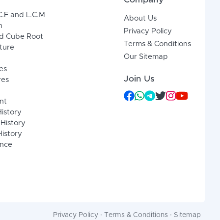
Company
C.F and L.C.M
About Us
n
Privacy Policy
d Cube Root
Terms & Conditions
xture
Our Sitemap
es
Join Us
res
nt
History
 History
istory
ence
Privacy Policy
·
Terms & Conditions
·
Sitemap