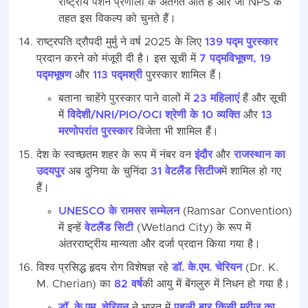
राष्ट्रीय पेंशन प्रणाली के अंतर्गत आते हैं और जो NPS के
तहत इस विकल्प को चुनते हैं।
राष्ट्रपति द्रौपदी मुर्मु ने वर्ष 2025 के लिए
139 पद्म पुरस्कार
प्रदान करने को मंजूरी दी है। इस सूची में
7 पद्मविभूषण, 19
पद्मभूषण
और
113 पद्मश्री
पुरस्कार शामिल हैं।
बताना चाहेंगे पुरस्कार पाने वालों में
23 महिलाएं
हैं और सूची
में
विदेशी/NRI/PIO/OCI श्रेणी के 10 व्यक्ति
और
13
मरणोपरांत पुरस्कार
विजेता भी शामिल हैं।
देश के स्वच्छतम शहर के रूप में नंबर वन
इंदौर
और
राजस्थान का
उदयपुर
अब दुनिया के चुनिंदा
31 वेटलैंड सिटीज
में शामिल हो गए
हैं।
UNESCO के रामसर सम्मेलन
(Ramsar Convention)
में इन्हें
वेटलैंड सिटी
(Wetland City) के रूप में
अंतरराष्ट्रीय मान्यता और दर्जा प्रदान किया गया है।
विश्व प्रसिद्ध हृदय रोग विशेषज्ञ रहे
डॉ. के.एम. चेरियन
(Dr. K.
M. Cherian) का
82 वर्ष
की आयु में बेंगलुरु में निधन हो गया है।
डॉ. के.एम. चेरियन
ने भारत में
पहली बार किसी मरीज का