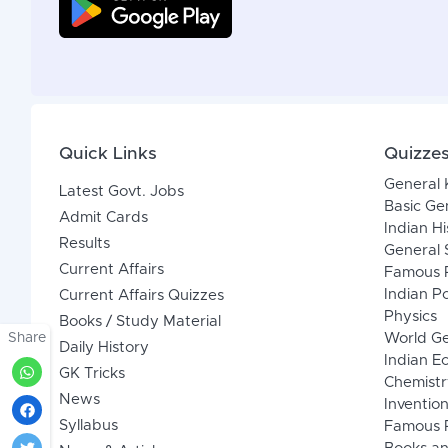
Quick Links
Quizze
General
Latest Govt. Jobs
Basic Ge
Admit Cards
Indian Hi
Results
General 
Current Affairs
Famous P
Indian Po
Current Affairs Quizzes
Physics
Books / Study Material
Share
World G
Daily History
Indian 
GK Tricks
Chemistr
News
Inventio
Syllabus
Famous P