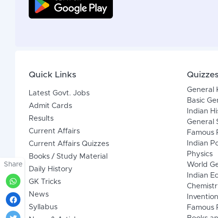
Quick Links
Quizze
General
Latest Govt. Jobs
Basic Ge
Admit Cards
Indian Hi
Results
General 
Current Affairs
Famous P
Indian Po
Current Affairs Quizzes
Physics
Books / Study Material
Share
World G
Daily History
Indian 
GK Tricks
Chemistr
News
Inventio
Syllabus
Famous P