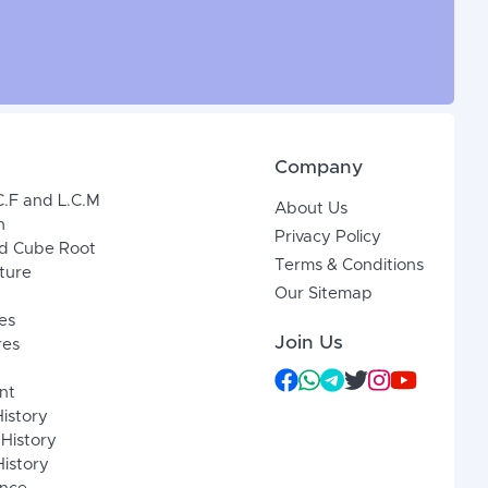
Company
C.F and L.C.M
About Us
n
Privacy Policy
d Cube Root
Terms & Conditions
xture
Our Sitemap
es
Join Us
res
nt
History
 History
istory