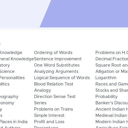
s
 Knowledge
Ordering of Words
Problems on H.
neral Knowledge
Sentence Improvement
Decimal Fractio
story
One Word Substitutes
Square Root an
Science
Analyzing Arguments
Alligation or Mi
ersonalities
Logical Sequence of Words
Logarithm
litics
Blood Relation Test
Races and Gam
Analogy
Stocks and Sha
eography
Direction Sense Test
Probability
Economy
Series
Banker's Discou
y
Problems on Trains
Ancient Indian 
ns
Simple Interest
Medieval Indian
laces in India
Profit and Loss
Modern Indian H